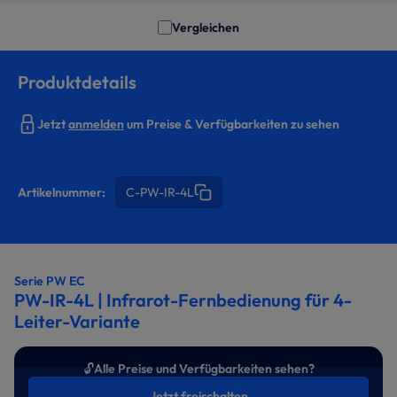
Vergleichen
Produktdetails
Jetzt
anmelden
um Preise & Verfügbarkeiten zu sehen
Artikelnummer:
C-PW-IR-4L
Serie PW EC
PW-IR-4L | Infrarot-Fernbedienung für 4-
Leiter-Variante
🔓
Alle Preise und Verfügbarkeiten sehen?
Jetzt freischalten