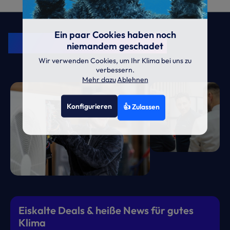
KRONE Friends
Ein paar Cookies haben noch
Kälte. Klima. KRONE.
niemandem geschadet
Wir verwenden Cookies, um Ihr Klima bei uns zu
verbessern.
Mehr dazu
Ablehnen
Konfigurieren
👍 Zulassen
Eiskalte Deals & heiße News für gutes
Klima