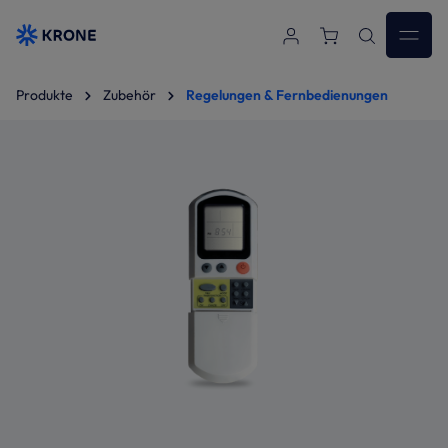
Zum Hauptinhalt springen
Produkte
Zubehör
Regelungen & Fernbedienungen
Bildergalerie überspringen