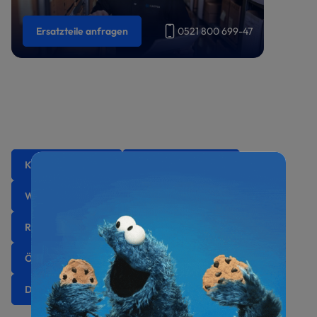
Ersatzteile anfragen
0521 800 699-47
Kondensatpumpen
Installationsmaterial
Wand- und Bodenkonsolen
Regelungen & Fernbedienungen
Smarte Technik
Ölprotektoren
Wartung & Pflege
Design- & Schallhauben