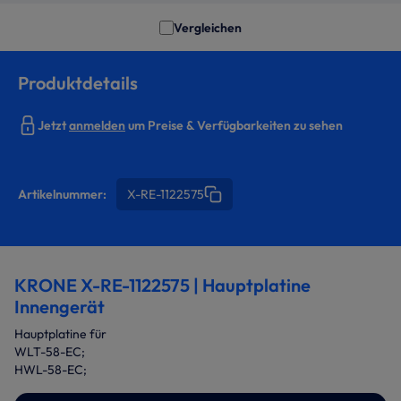
Vergleichen
Produktdetails
Jetzt
anmelden
um Preise & Verfügbarkeiten zu sehen
Artikelnummer:
X-RE-1122575
KRONE X-RE-1122575 | Hauptplatine
Innengerät
Hauptplatine für
WLT-58-EC;
HWL-58-EC;