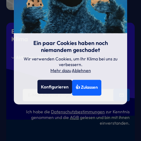
Eiskalte Deals & heiße News für gutes
Klima
Ein paar Cookies haben noch
niemandem geschadet
Aktionen
News
Termine
Wir verwenden Cookies, um Ihr Klima bei uns zu
verbessern.
Mehr dazu
Ablehnen
Konfigurieren
👍 Zulassen
Ich habe die
Datenschutzbestimmungen
zur Kenntnis
genommen und die
AGB
gelesen und bin mit ihnen
einverstanden.