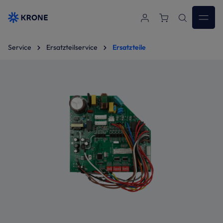
Zum Hauptinhalt springen
Service
Ersatzteilservice
Ersatzteile
Bildergalerie überspringen