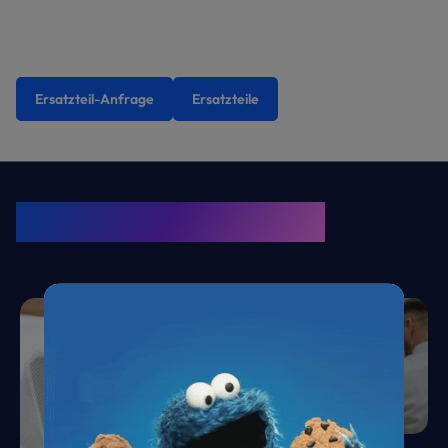
Ersatzteil-Anfrage
Ersatzteile
KRONE Friends
Kälte. Klima. KRONE.