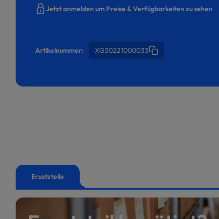
Jetzt
anmelden
um Preise & Verfügbarkeiten zu sehen
Artikelnummer:
XG30221000033
Ersatzteile