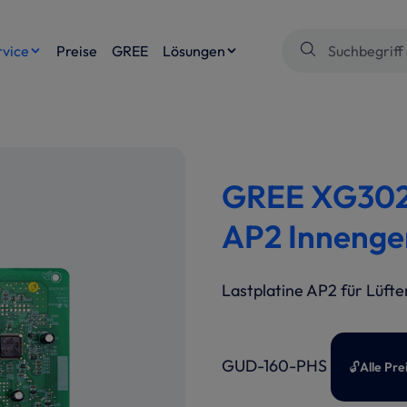
rvice
Preise
GREE
Lösungen
GREE XG3022
AP2 Innenge
Lastplatine AP2 für Lüfte
GUD-160-PHS
🔓
Alle Pr