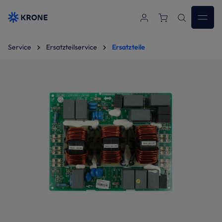
Zum Hauptinhalt springen
Service
Ersatzteilservice
Ersatzteile
Bildergalerie überspringen