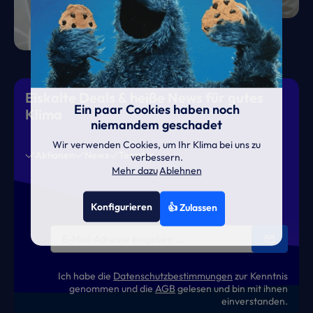
Eiskalte Deals & heiße News für gutes
Ein paar Cookies haben noch
Klima
niemandem geschadet
Wir verwenden Cookies, um Ihr Klima bei uns zu
Aktionen
News
Termine
verbessern.
Mehr dazu
Ablehnen
Konfigurieren
👍 Zulassen
Ich habe die
Datenschutzbestimmungen
zur Kenntnis
genommen und die
AGB
gelesen und bin mit ihnen
einverstanden.