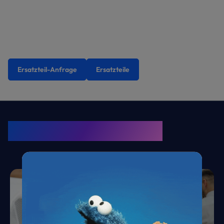
Ersatzteil-Anfrage
Ersatzteile
KRONE Friends
Kälte. Klima. KRONE.