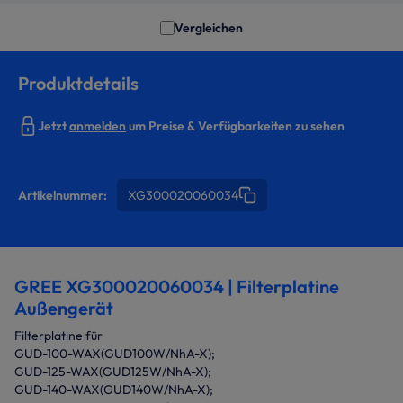
Vergleichen
Produktdetails
Jetzt
anmelden
um Preise & Verfügbarkeiten zu sehen
Artikelnummer:
XG300020060034
GREE XG300020060034 | Filterplatine
Außengerät
Filterplatine für
GUD-100-WAX(GUD100W/NhA-X);
GUD-125-WAX(GUD125W/NhA-X);
GUD-140-WAX(GUD140W/NhA-X);