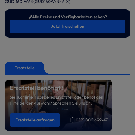
GUD-160-WAX(GUD160W/NhA-X);
🔓
Alle Preise und Verfügbarkeiten sehen?
Jetzt freischalten
Ersatzteile
Ersatzteil benötigt?
Sie suchen ein spezielles Ersatzteil oder benötigen
Hilfe bei der Auswahl? Sprechen Sie uns an.
Ersatzteile anfragen
0521 800 699-47