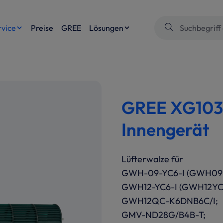
rvice
Preise
GREE
Lösungen
GREE XG1035
Innengerät
Lüfterwalze für
GWH-09-YC6-I (GWH09Y
GWH12-YC6-I (GWH12YC
GWH12QC-K6DNB6C/I;
GMV-ND28G/B4B-T;