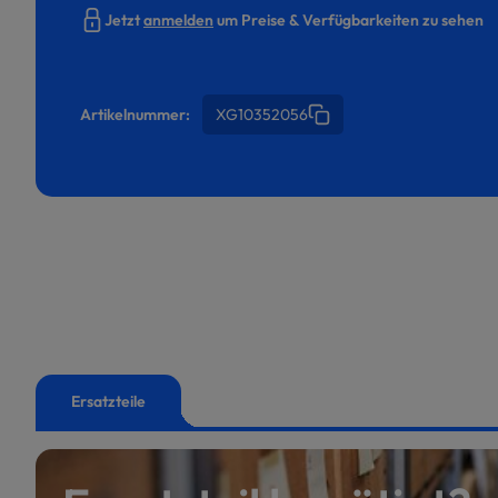
Jetzt
anmelden
um Preise & Verfügbarkeiten zu sehen
Artikelnummer:
XG10352056
Ersatzteile