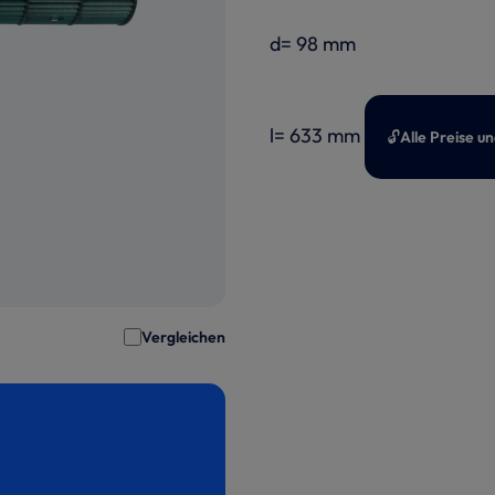
d= 98 mm
l= 633 mm
🔓
Alle Preise u
Vergleichen