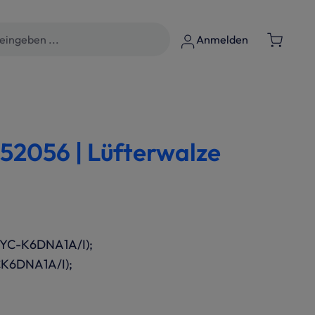
Anmelden
2056 | Lüfterwalze
C-K6DNA1A/I);
K6DNA1A/I);