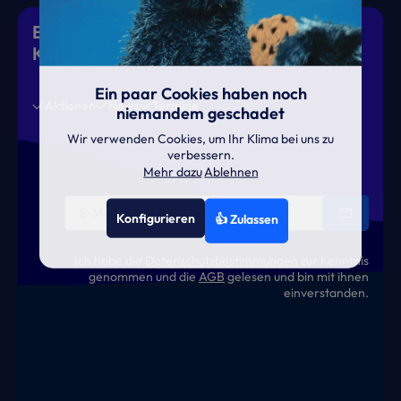
Eiskalte Deals & heiße News für gutes
Klima
Ein paar Cookies haben noch
Aktionen
News
Termine
niemandem geschadet
Wir verwenden Cookies, um Ihr Klima bei uns zu
verbessern.
Mehr dazu
Ablehnen
Konfigurieren
👍 Zulassen
Ich habe die
Datenschutzbestimmungen
zur Kenntnis
genommen und die
AGB
gelesen und bin mit ihnen
einverstanden.