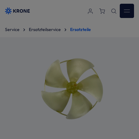
Zum Hauptinhalt springen
Service
Ersatzteilservice
Ersatzteile
Bildergalerie überspringen