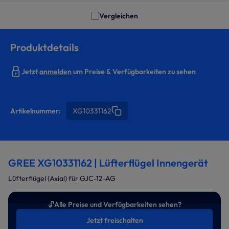
Vergleichen
Produktdetails
Jetzt
anmelden
um Preise & Verfügbarkeiten zu sehen
Artikelnummer:
XG10331162
GREE XG10331162 | Lüfterflügel Innengerät
Lüfterflügel (Axial) für GJC-12-AG
🔓
Alle Preise und Verfügbarkeiten sehen?
Jetzt freischalten