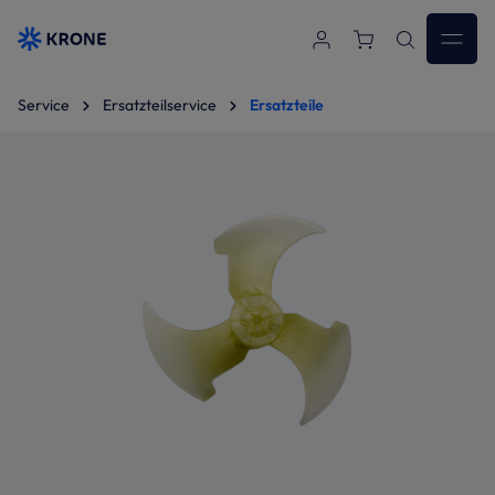
Zum Hauptinhalt springen
Service
Ersatzteilservice
Ersatzteile
Bildergalerie überspringen