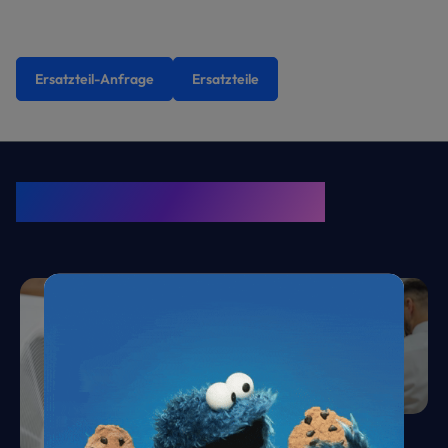
Ersatzteil-Anfrage
Ersatzteile
KRONE Friends
Kälte. Klima. KRONE.