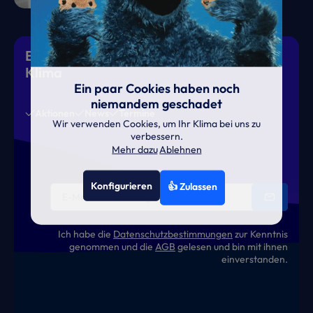
Eiskalte Deals & heiße News für gutes
Klima
Ein paar Cookies haben noch
niemandem geschadet
Aktionen
News
Termine
Wir verwenden Cookies, um Ihr Klima bei uns zu
verbessern.
Mehr dazu
Ablehnen
Konfigurieren
👍 Zulassen
Ich habe die
Datenschutzbestimmungen
zur Kenntnis
genommen und die
AGB
gelesen und bin mit ihnen
einverstanden.