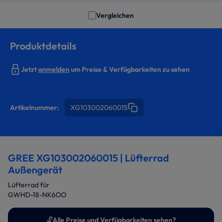
Vergleichen
Produktdetails
Jetzt
anmelden
um Preise & Verfügbarkeiten zu sehen
Artikelnummer:
XG103002060015
GREE XG103002060015 | Lüfterrad
Außengerät
Lüfterrad für
GWHD-18-NK6OO
🔓
Alle Preise und Verfügbarkeiten sehen?