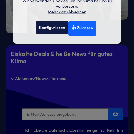
Wir verwenden Cookies, um Ihr Klima bei uns zu
verbessern.
Mehr dazu
Ablehnen
Konfigurieren
👍 Zulassen
Eiskalte Deals & heiße News für gutes
Klima
Aktionen
News
Termine
Ich habe die
Datenschutzbestimmungen
zur Kenntnis