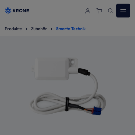
Zum Hauptinhalt springen
Produkte
Zubehör
Smarte Technik
Bildergalerie überspringen