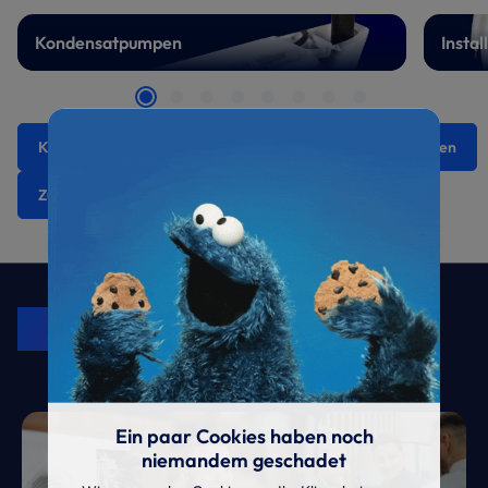
Kondensatpumpen
Instal
Klimasysteme
Kaltwassersysteme
Wärmepumpen
Zubehör
🔔 Aktionen
Archiv
KRONE Friends
Kälte. Klima. KRONE.
Ein paar Cookies haben noch
niemandem geschadet