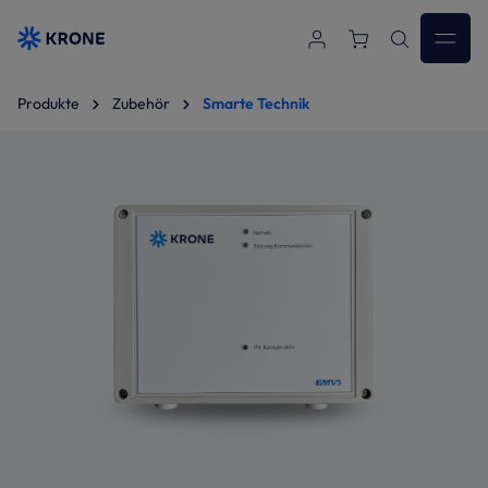
Zum Hauptinhalt springen
Produkte
Zubehör
Smarte Technik
Bildergalerie überspringen