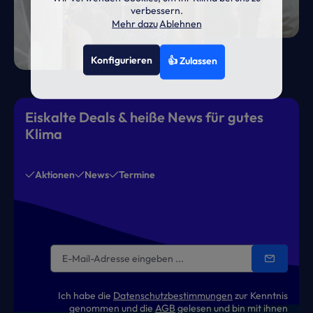
verbessern.
Mehr dazu
Ablehnen
Konfigurieren
👍 Zulassen
Eiskalte Deals & heiße News für gutes
Klima
Aktionen
News
Termine
Ich habe die
Datenschutzbestimmungen
zur Kenntnis
genommen und die
AGB
gelesen und bin mit ihnen