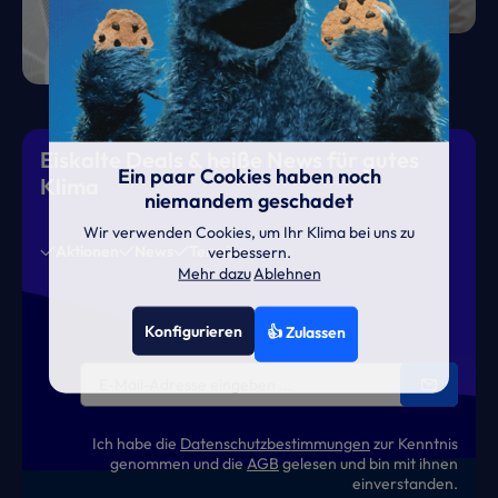
Eiskalte Deals & heiße News für gutes
Ein paar Cookies haben noch
Klima
niemandem geschadet
Wir verwenden Cookies, um Ihr Klima bei uns zu
Aktionen
News
Termine
verbessern.
Mehr dazu
Ablehnen
Konfigurieren
👍 Zulassen
Ich habe die
Datenschutzbestimmungen
zur Kenntnis
genommen und die
AGB
gelesen und bin mit ihnen
einverstanden.