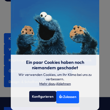
Kondensatpumpen
Installationsmaterial
Wand- und Bodenkonsolen
Regelungen & Fernbedienungen
Smarte Technik
Ein paar Cookies haben noch
niemandem geschadet
Ölprotektoren
Wartung & Pflege
Wir verwenden Cookies, um Ihr Klima bei uns zu
verbessern.
Design- & Schallhauben
Mehr dazu
Ablehnen
Konfigurieren
👍 Zulassen
KRONE Friends