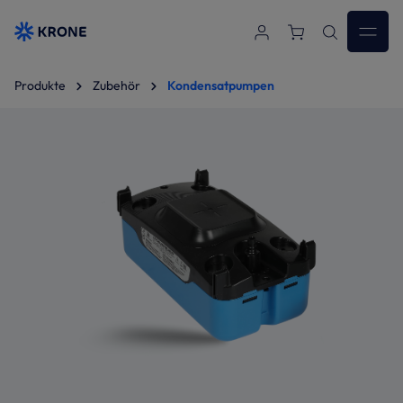
Zum Hauptinhalt springen
Produkte
Zubehör
Kondensatpumpen
Bildergalerie überspringen