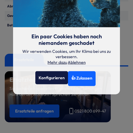
Abmessungen (H/B/T)
mm
1960/1721/865 mm
Gewicht
kg
548
Betriebsspannung
400V/3~/50Hz
Ein paar Cookies haben noch
niemandem geschadet
Wir verwenden Cookies, um Ihr Klima bei uns zu
verbessern.
Ersatzteile
Mehr dazu
Ablehnen
Konfigurieren
👍 Zulassen
Ersatzteil benötigt?
Sie suchen ein spezielles Ersatzteil oder benötigen
Hilfe bei der Auswahl? Sprechen Sie uns an.
Ersatzteile anfragen
0521 800 699-47