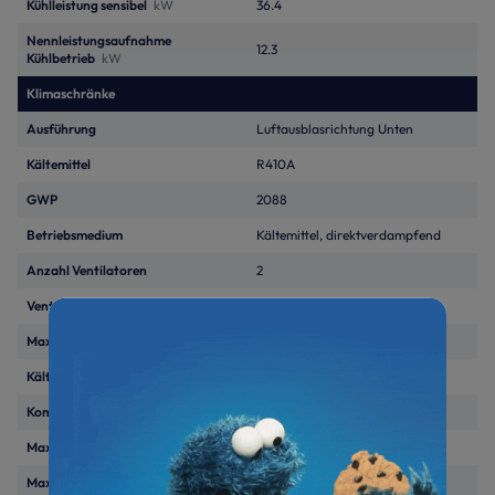
Kühlleistung sensibel
kW
36.4
Nennleistungsaufnahme
12.3
Kühlbetrieb
kW
Klimaschränke
Ausführung
Luftausblasrichtung Unten
Kältemittel
R410A
GWP
2088
Betriebsmedium
Kältemittel, direktverdampfend
Anzahl Ventilatoren
2
Ventilatortyp
EC-Motor
Max. Statischer Druck
Pa
457
Kältekreise, Anzahl
1
Kompressoren
2
Maximaler Luftvolumenstrom
m³/h
11320
Max. Schalldruckpegel
dB(A)
56