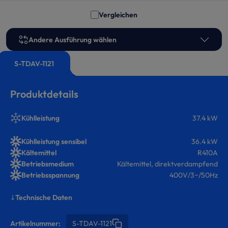
Vergleichen
Andere Ausführung wählen
S-TDAV-1121
Produktdetails
Kühlleistung
37.4 kW
Kühlleistung sensibel
36.4 kW
Kältemittel
R410A
Betriebsmedium
Kältemittel, direktverdampfend
Betriebsspannung
400V/3~/50Hz
Technische Daten
Artikelnummer:
S-TDAV-1121