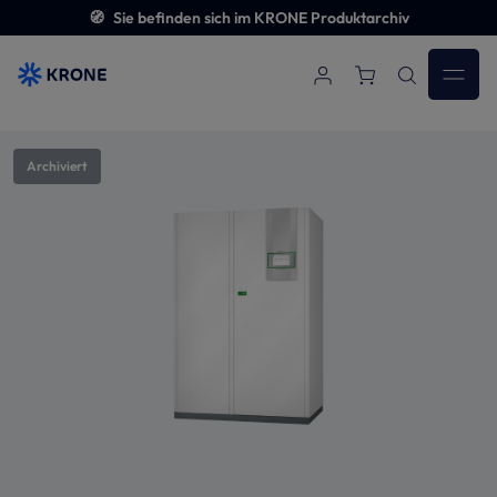
🧭
Sie befinden sich im KRONE Produktarchiv
Zum Hauptinhalt springen
Bildergalerie überspringen
Archiviert