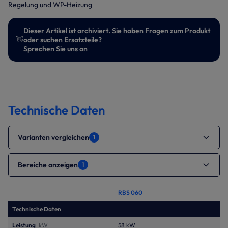
Regelung und WP-Heizung
Dieser Artikel ist archiviert. Sie haben Fragen zum Produkt
👋
oder suchen
Ersatzteile
?
Sprechen Sie uns an
Technische Daten
Varianten vergleichen
1
Bereiche anzeigen
1
RBS 060
Technische Daten
Leistung
kW
58 kW