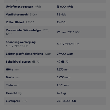
Umluftmenge aussen
m³/h
13.600 m³/h
Ventilatoranzahl
Stück
1 Stück
Kältemittelart
R410A
R410A
Verwendeter Wärmeträger
7°C /
Wasser 7°C / 12°C
12°C
Spannungsversorgung
400V/3Ph/50Hz
400V/3Ph/50Hz
Leistungsaufnahme Kühlung
Watt
27.900 Watt
Schalldruck aussen
dB(A)
49 dB(A)
Höhe
mm
1.330 mm
Breite
mm
2.050 mm
Tiefe
mm
1.061 mm
Gewicht
kg
493 kg
Listenpreis
EUR
23.818,00 EUR