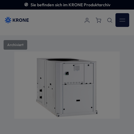
🧭
Sie befinden sich im KRONE Produktarchiv
Zum Hauptinhalt springen
Bildergalerie überspringen
Archiviert