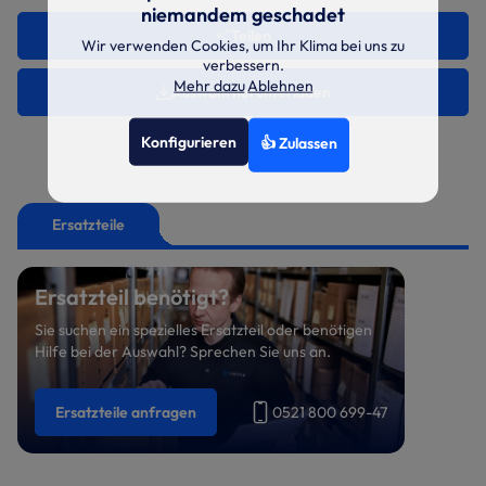
niemandem geschadet
Teilen
Wir verwenden Cookies, um Ihr Klima bei uns zu
verbessern.
Mehr dazu
Ablehnen
Auswahl herunterladen
Konfigurieren
👍 Zulassen
Ersatzteile
Ersatzteil benötigt?
Sie suchen ein spezielles Ersatzteil oder benötigen
Hilfe bei der Auswahl? Sprechen Sie uns an.
Ersatzteile anfragen
0521 800 699-47