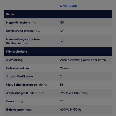
S-WU.2300
Kühlen
Nennkühlleistung
kW
157
Kühlleistung sensibel
kW
124
Nennleistungsaufnahme
3.8
Kühlbetrieb
kW
Klimaschränke
Ausführung
Ausblasrichtung oben oder unten
Betriebsmedium
Wasser
Anzahl Ventilatoren
2
Max. Schalldruckpegel
dB(A)
58
Abmessungen (H/B/T)
mm
1980/3100/850 mm
Gewicht
kg
751
Betriebsspannung
400V/3~/50Hz