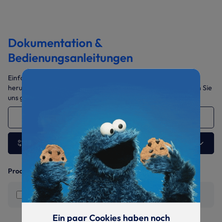
Dokumentation &
Bedienungsanleitungen
Einfach die benötigten Dokumente auswählen und gesammelt
herunterladen. Sollten Sie weitere Daten benötigen, sprechen Sie
uns gerne jederzeit an.
S-WU.2300 157 kW
Andere Ausführung wählen
Produktinformationen
Montage- und Betriebsanleitung
Ein paar Cookies haben noch