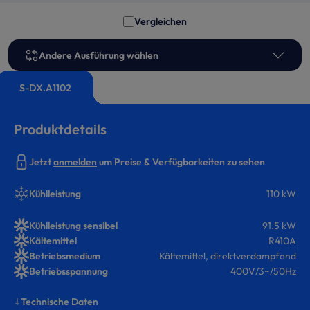
Vergleichen
Andere Ausführung wählen
S-DX.A1102
Produktdetails
Jetzt
anmelden
um Preise & Verfügbarkeiten zu sehen
Kühlleistung
110 kW
Kühlleistung sensibel
91.5 kW
Kältemittel
R410A
Betriebsmedium
Kältemittel, direktverdampfend
Betriebsspannung
400V/3~/50Hz
Technische Daten