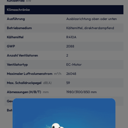
Kühlbetrieb
kW
Klimaschränke
Ausführung
Ausblasrichtung oben oder unten
Betriebsmedium
Kältemittel, direktverdampfend
Kältemittel
R410A
GWP
2088
Anzahl Ventilatoren
2
Ventilatortyp
EC-Motor
Maximaler Luftvolumenstrom
m³/h
26048
Max. Schalldruckpegel
dB(A)
59
Abmessungen (H/B/T)
mm
1980/3100/850 mm
Gewicht
kg
984
Betriebsspannung
400V/3~/50Hz