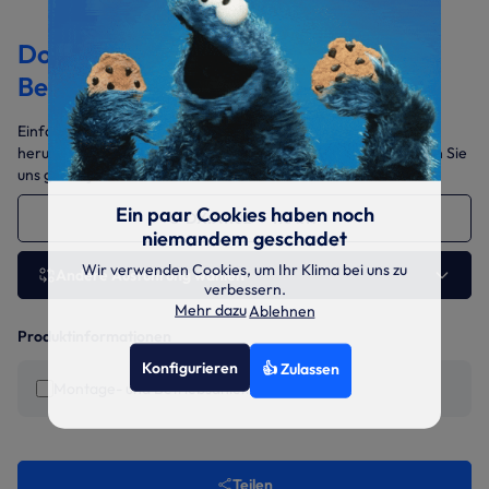
Dokumentation &
Bedienungsanleitungen
Einfach die benötigten Dokumente auswählen und gesammelt
herunterladen. Sollten Sie weitere Daten benötigen, sprechen Sie
uns gerne jederzeit an.
Ein paar Cookies haben noch
S-DX.A1102 110 kW
niemandem geschadet
Wir verwenden Cookies, um Ihr Klima bei uns zu
Andere Ausführung wählen
verbessern.
Mehr dazu
Ablehnen
Produktinformationen
Konfigurieren
👍 Zulassen
Montage- und Betriebsanleitung
Teilen