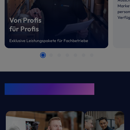
Market
person
Verfüg
Von Profis
für Profis
Exklusive Leistungspakete für Fachbetriebe
KRONE Friends
Kälte. Klima. KRONE.