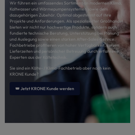
Wir führen ein umfassendes Sortiment an modernen Klima,
Kaltwasser und Wärmepumpensystemen sowie dem
dazugehörigen Zubehör. Optimal abgestimmt auf Ihre
Projekte und Anforderungen. Als spezialisierter Großhandel
bieten wir nicht nur hochwertige Produkte, sondern auch
fundierte technische Beratung, Unterstützung bei Planung
und Auslegung sowie einen starken After-Sales-Service.
Fachbetriebe profitieren von hoher Verfügbarkeit, kurzen
Lieferzeiten und persönlicher Betreuung durch erfahrene
Experten aus der Kältetechnik.
Sie sind ein Kälte- / Klima-Fachbetrieb aber noch kein
KRONE Kunde?
👑 Jetzt KRONE Kunde werden