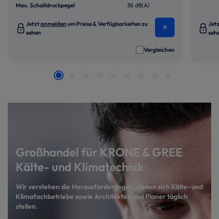
Max. Schalldruckpegel
38 dB(A)
Jetzt
anmelden
um Preise & Verfügbarkeiten zu
Jet
sehen
seh
Vergleichen
Großhandel für KRONE & GREE
Kälte- und Klimatechnik
Wir verstehen die Herausforderungen, denen sich Kälte- und
Klimafachbetriebe sowie Architekten und Planer täglich
stellen.