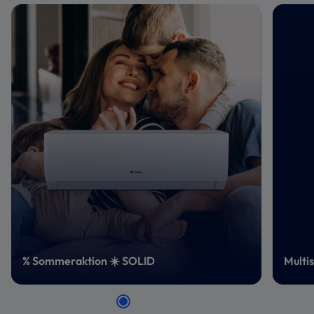
% Sommeraktion ☀️ SOLID
Multi