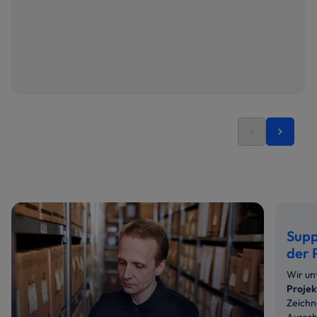
Supp
der 
Wir un
Projek
Zeichn
Aussch