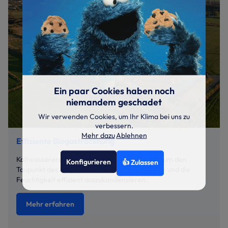
Ein paar Cookies haben noch
niemandem geschadet
Wir verwenden Cookies, um Ihr Klima bei uns zu
verbessern.
Mehr dazu
Ablehnen
Effiziente Biogastrocknung
Kaltwassererzeuger sind die optimale Lösung, um den
Konfigurieren
👍 Zulassen
Taupunkt des Biogases sicher zu unterschreiten und die
Feuchtigkeit effizient auszukondensieren.
Mehr erfahren