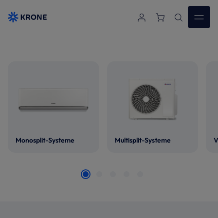
Zum Hauptinhalt springen
Monosplit-Systeme
Multisplit-Systeme
V