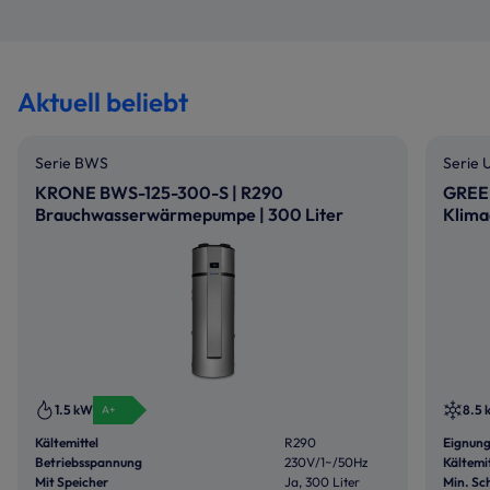
Aktuell beliebt
Produktgalerie überspringen
Serie BWS
Serie
KRONE BWS-125-300-S | R290
GREE 
Brauchwasserwärmepumpe | 300 Liter
Klima
Speichervolumen
1.5 kW
8.5
A+
Kältemittel
R290
Eignun
Betriebsspannung
230V/1~/50Hz
Kältemit
Mit Speicher
Ja, 300 Liter
Min. Sc