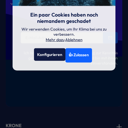
Aktionen
News
Termine
Ein paar Cookies haben noch
niemandem geschadet
Wir verwenden Cookies, um Ihr Klima bei uns zu
verbessern.
Mehr dazu
Ablehnen
Ich habe die
Datenschutzbestimmungen
zur Kenntnis
Konfigurieren
👍 Zulassen
genommen und die
AGB
gelesen und bin mit ihnen
einverstanden.
KRONE