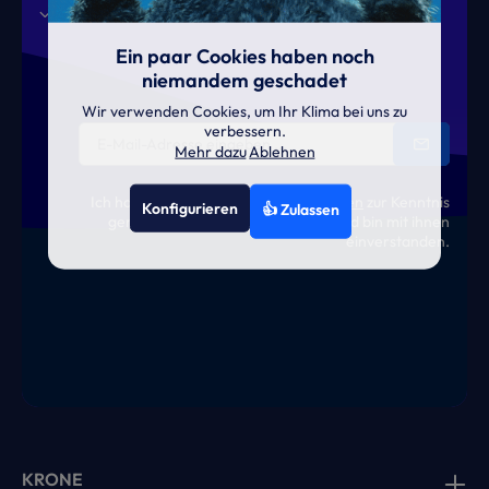
Aktionen
News
Termine
Ein paar Cookies haben noch
niemandem geschadet
Wir verwenden Cookies, um Ihr Klima bei uns zu
verbessern.
Mehr dazu
Ablehnen
Ich habe die
Datenschutzbestimmungen
zur Kenntnis
Konfigurieren
👍 Zulassen
genommen und die
AGB
gelesen und bin mit ihnen
einverstanden.
KRONE