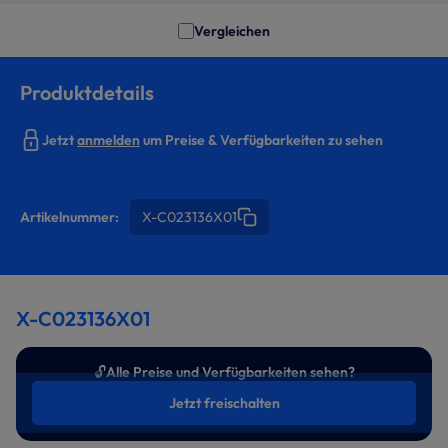
Vergleichen
Produktdetails
Jetzt
anmelden
um Preise & Verfügbarkeiten zu sehen
Artikelnummer:
X-C023136X01
X-C023136X01
🔓
Alle Preise und Verfügbarkeiten sehen?
Jetzt freischalten