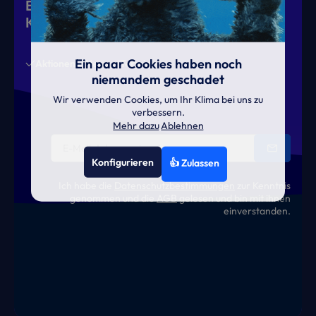
Eiskalte Deals & heiße News für gutes
Klima
Ein paar Cookies haben noch
Aktionen
News
Termine
niemandem geschadet
Wir verwenden Cookies, um Ihr Klima bei uns zu
verbessern.
Mehr dazu
Ablehnen
Konfigurieren
👍 Zulassen
Ich habe die
Datenschutzbestimmungen
zur Kenntnis
genommen und die
AGB
gelesen und bin mit ihnen
einverstanden.