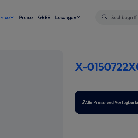
rvice
Preise
GREE
Lösungen
X-0150722X
🔓
Alle Preise und Verfügbark