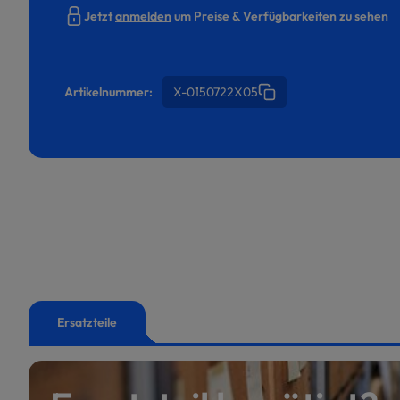
Jetzt
anmelden
um Preise & Verfügbarkeiten zu sehen
Artikelnummer:
X-0150722X05
Ersatzteile